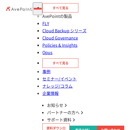
すべて見る
AvePointの製品
FLY
Cloud Backup シリーズ
Cloud Governance
Policies & Insights
Opus
目次
すべて見る
利用可能な マイクロソフト標準の管理ツール
事例
セミナー/イベント
集中管理で Power Platform の管理をスケール
ナレッジ/コラム
アップ
企業情報
お知らせ
AvePoint で Power Platform の管理機能を強
パートナーの方へ
化
サポート資料
資料ダウンロ