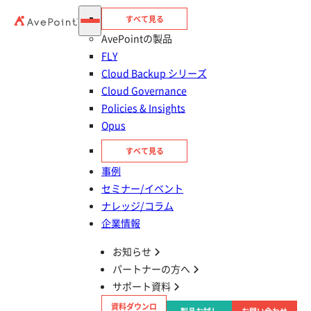
すべて見る
AvePointの製品
FLY
Cloud Backup シリーズ
Cloud Governance
Policies & Insights
Opus
すべて見る
目次
事例
SharePoint Designer とは？
セミナー/イベント
ナレッジ/コラム
企業情報
SharePoint Designer の後継である Power
Automate とは
お知らせ
パートナーの方へ
Power Automate と SharePoint Designer の
サポート資料
違い
資料ダウンロ