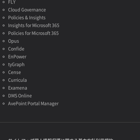
FLY
Cloud Governance
Policies & Insights
Insights for Microsoft 365
Policies for Microsoft 365
Opus
Confide
EnPower
tyGraph
Cense
Curricula
Examena
DMS Online
AvePoint Portal Manager