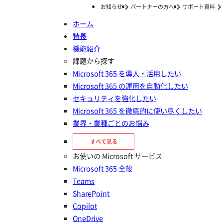
お知らせ
パートナーの方へ
サポート資料
ホーム
特長
ホーム
ナレッジ/コラム
はじめての365運用
SharePoint Designer とは？サポート終了の時期やPower Automateについても紹介
機能紹介
SharePoint Designer とは？サ
課題から探す
Microsoft 365 を導入・活用したい
ポート終了の時期やPower
Microsoft 365 の運用を自動化したい
Automateについても紹介
セキュリティを強化したい
Microsoft 365 を徹底的に使い尽くしたい
業界・業種ごとのお悩み
投稿日：
2025年01月14日
はじめての365運用
すべて見る
SharePoint
お使いの Microsoft サービス
Microsoft 365 全般
Teams
SharePoint
Copilot
OneDrive