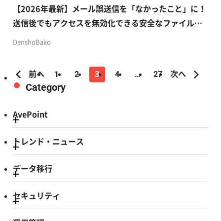
【2026年最新】メール誤送信を「なかったこと」に！
送信後でもアクセスを無効化できる安全なファイル共
有術
DenshoBako
前へ
1
2
3
4
…
27
次へ
Category
AvePoint
トレンド・ニュース
データ移行
セキュリティ