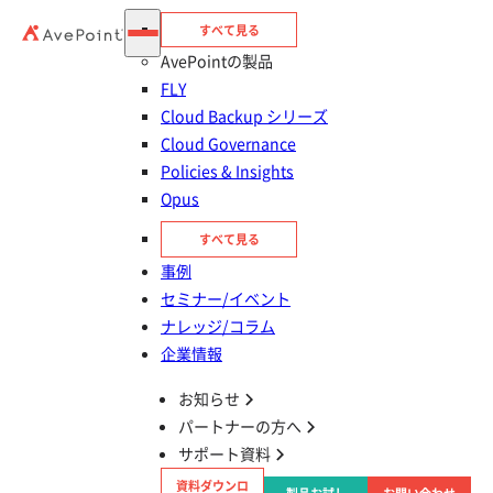
すべて見る
Cloud Backup for Google Workspace／Google Workspace
AvePointの製品
FLY
データ保護・バックアップ
Cloud Backup シリーズ
Gmail 完全削除から復元する緊急手順｜30日超過時の
Cloud Governance
企業対策
Policies & Insights
Opus
Cloud Backup for Google Workspace／Google Workspace
すべて見る
事例
サポート情報
セミナー/イベント
AvePoint 製品の導入ガイド（まとめ記事）
ナレッジ/コラム
企業情報
AvePoint Online Services
お知らせ
パートナーの方へ
情報漏えい対策
サポート資料
ファイルリンク共有のセキュリティ対策｜パスワー
資料ダウンロ