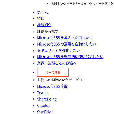
お知らせ
パートナーの方へ
サポート資料
ホーム
特長
ホーム
ナレッジ/コラム (ページ3)
機能紹介
ナレッジ/コラム
課題から探す
Microsoft 365 を導入・活用したい
Microsoft 365 の運用を自動化したい
セキュリティを強化したい
Microsoft 365 を徹底的に使い尽くしたい
業界・業種ごとのお悩み
すべて見る
お使いの Microsoft サービス
新着記事
Microsoft 365 全般
Teams
データ保護・バックアップ
SharePoint
Gmailはバックアップ不要？企業が知らない30日リス
Copilot
クと3つの対策
OneDrive