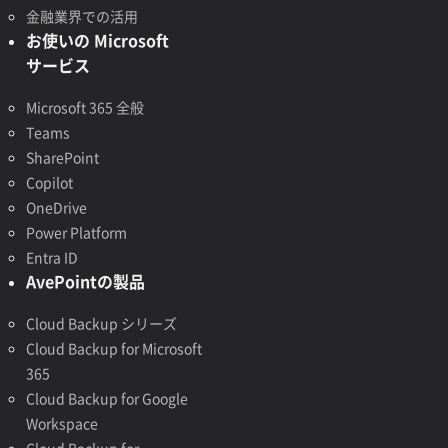
金融業界での活用
お使いの Microsoft
サービス
Microsoft 365 全般
Teams
SharePoint
Copilot
OneDrive
Power Platform
Entra ID
AvePointの製品
Cloud Backup シリーズ
Cloud Backup for Microsoft
365
Cloud Backup for Google
Workspace