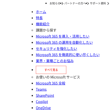
お知らせ
パートナーの方へ
サポート資料
ホーム
特長
ホーム
ナレッジ/コラム
はじめての365運用
SharePoint の Web パーツとは ？ Web パーツ一覧と活用方法について解説
機能紹介
SharePoint の Web パーツとは
課題から探す
Microsoft 365 を導入・活用したい
？ Web パーツ一覧と活用方法に
Microsoft 365 の運用を自動化したい
ついて解説
セキュリティを強化したい
Microsoft 365 を徹底的に使い尽くしたい
業界・業種ごとのお悩み
投稿日：
2025年01月14日
はじめての365運用
すべて見る
SharePoint
お使いの Microsoft サービス
Microsoft 365 全般
Teams
SharePoint
Copilot
OneDrive