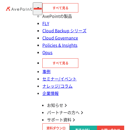
すべて見る
AvePointの製品
FLY
Cloud Backup シリーズ
Cloud Governance
Policies & Insights
Opus
すべて見る
目次
事例
SharePoint の Web パーツとは？
セミナー/イベント
ナレッジ/コラム
企業情報
【種類別】 Web パーツ一覧
お知らせ
SharePoint の Web パーツを活用しよう
パートナーの方へ
サポート資料
資料ダウンロ