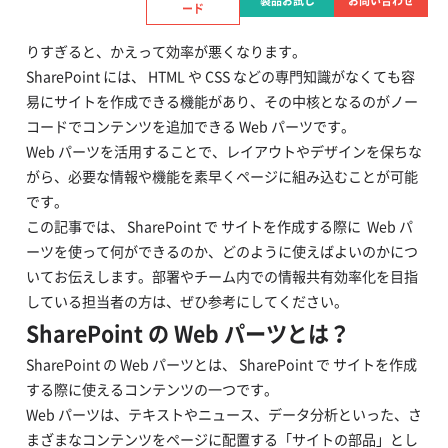
SharePoint は部署やチームの情報共有を容易にするコラボレ
製品お試し
お問い合わせ
ード
ーションツールですが、サイト構成やページ作成に手間がかか
りすぎると、かえって効率が悪くなります。
SharePoint には、 HTML や CSS などの専門知識がなくても容
易にサイトを作成できる機能があり、その中核となるのがノー
コードでコンテンツを追加できる Web パーツです。
Web パーツを活用することで、レイアウトやデザインを保ちな
がら、必要な情報や機能を素早くページに組み込むことが可能
です。
この記事では、 SharePoint で サイトを作成する際に Web パ
ーツを使って何ができるのか、どのように使えばよいのかにつ
いてお伝えします。部署やチーム内での情報共有効率化を目指
している担当者の方は、ぜひ参考にしてください。
SharePoint の Web パーツとは？
SharePoint の Web パーツとは、 SharePoint で サイトを作成
する際に使えるコンテンツの一つです。
Web パーツは、テキストやニュース、データ分析といった、さ
まざまなコンテンツをページに配置する「サイトの部品」とし