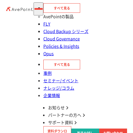
すべて見る
AvePointの製品
FLY
Cloud Backup シリーズ
Cloud Governance
Policies & Insights
目次
Opus
目的からサポートを選ぶ
すべて見る
事例
セミナー/イベント
製品サポートへのお問い合わせ方法
ナレッジ/コラム
企業情報
AOS 障害発生時の対応について
お知らせ
パートナーの方へ
お問い合わせの重大度と初回応答時間
サポート資料
資料ダウンロ