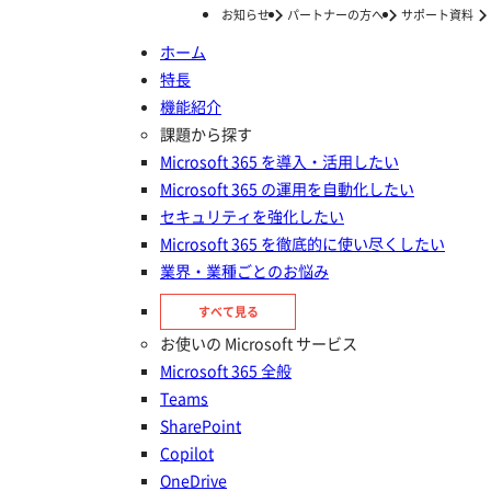
お知らせ
パートナーの方へ
サポート資料
ホーム
特長
ホーム
ナレッジ/コラム
サポート情報
AvePoint 製品サポート・お問い合わせ
機能紹介
AvePoint 製品サポート・お問い
課題から探す
Microsoft 365 を導入・活用したい
合わせ
Microsoft 365 の運用を自動化したい
セキュリティを強化したい
投稿日：
2025年12月12日
Microsoft 365 を徹底的に使い尽くしたい
サポート情報
業界・業種ごとのお悩み
すべて見る
お使いの Microsoft サービス
Microsoft 365 全般
Teams
SharePoint
Copilot
OneDrive